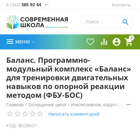
8 (343)
385 92 44
Контакты


0





МЕНЮ

Баланс. Программно-
модульный комплекс «Баланс»
для тренировки двигательных
навыков по опорной реакции
методом (ФБУ-БОС)
Главная
/
Оснащение школ
/
Инклюзивное, коррекционное 
Написать комментарий
КОД:
BU28621