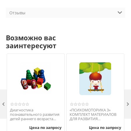
Отзывы
Возможно вас
заинтересуют

Диагностика
«ПСИХОМОТОРИКА 3»
познавательного развития
КОМПЛЕКТ МАТЕРИАЛОВ
детей раннего возраста
ДЛЯ РАЗВИТИЯ
М
(методика Е. А.
ПСИХОМОТОРИКИ
Цена по запросу
Цена по запросу
Стребелевой)