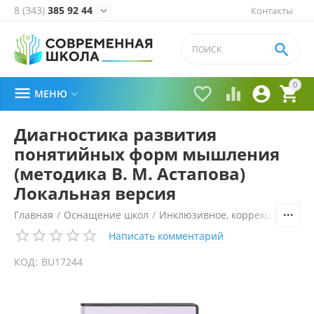
8 (343)
385 92 44
Контакты


0





МЕНЮ

Диагностика развития
понятийных форм мышления
(методика В. М. Астапова)
Локальная версия
Главная
/
Оснащение школ
/
Инклюзивное, коррекционное 
Написать комментарий
КОД:
BU17244