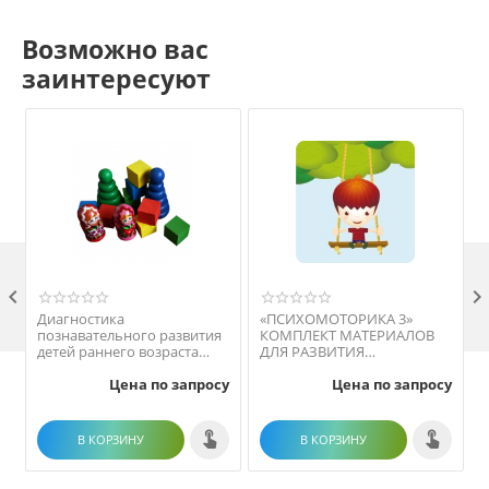
Возможно вас
заинтересуют

Диагностика
«ПСИХОМОТОРИКА 3»
познавательного развития
КОМПЛЕКТ МАТЕРИАЛОВ
детей раннего возраста
ДЛЯ РАЗВИТИЯ
М
(методика Е. А.
ПСИХОМОТОРИКИ
Цена по запросу
Цена по запросу
Стребелевой)
В КОРЗИНУ
В КОРЗИНУ