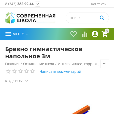
8 (343)
385 92 44
Контакты


0





МЕНЮ

Бревно гимнастическое
напольное 3м
Главная
/
Оснащение школ
/
Инклюзивное, коррекционное 
Написать комментарий
КОД:
BU6172