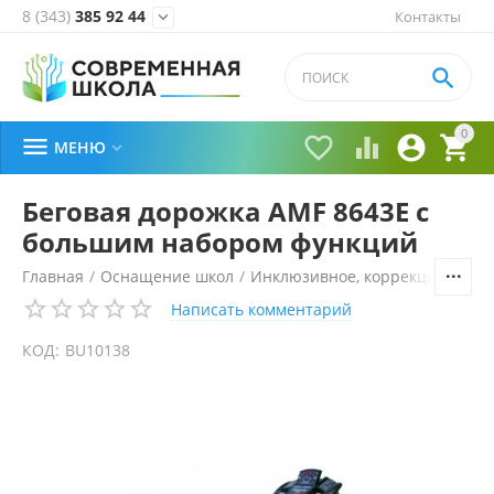
8 (343)
385 92 44
Контакты


0





МЕНЮ

Беговая дорожка AMF 8643E с
большим набором функций
Главная
/
Оснащение школ
/
Инклюзивное, коррекционное 
Написать комментарий
КОД:
BU10138