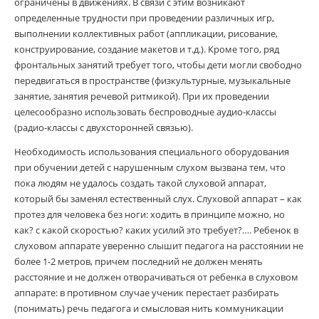
ограничены в движениях. В связи с этим возникают
определенные трудности при проведении различных игр,
выполнении коллективных работ (аппликации, рисование,
конструирование, создание макетов и т.д.). Кроме того, ряд
фронтальных занятий требует того, чтобы дети могли свободно
передвигаться в пространстве (физкультурные, музыкальные
занятие, занятия речевой ритмикой). При их проведении
целесообразно использовать беспроводные аудио-классы
(радио-классы с двухсторонней связью).
Необходимость использования специального оборудования
при обучении детей с нарушенным слухом вызвана тем, что
пока людям не удалось создать такой слуховой аппарат,
который бы заменял естественный слух. Слуховой аппарат – как
протез для человека без ноги: ходить в принципе можно, но
как? с какой скоростью? каких усилий это требует?…. Ребенок в
слуховом аппарате уверенно слышит педагога на расстоянии не
более 1-2 метров, причем последний не должен менять
расстояние и не должен отворачиваться от ребенка в слуховом
аппарате: в противном случае ученик перестает разбирать
(понимать) речь педагога и смысловая нить коммуникации