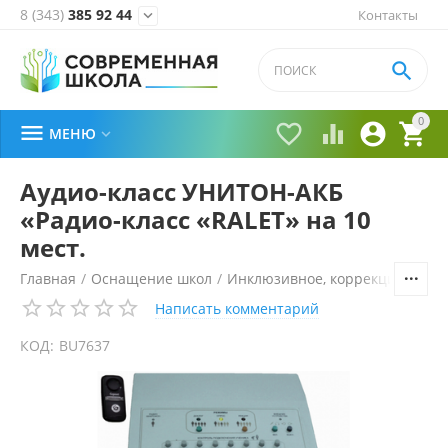
8 (343)
385 92 44
Контакты


0





МЕНЮ

Аудио-класс УНИТОН-АКБ
«Радио-класс «RALET» на 10
мест.
Главная
/
Оснащение школ
/
Инклюзивное, коррекционное 
Написать комментарий
КОД:
BU7637