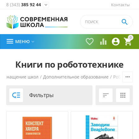
8 (343)
385 92 44
Контакты


0





МЕНЮ

Книги по робототехнике
Оснащение школ
/
Дополнительное образование
/
Робототехн

Фильтры

