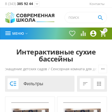
8 (343)
385 92 44
Контакты


0





МЕНЮ

Интерактивные сухие
бассейны
/
Оснащение детских садов
/
Сенсорная комната для детского с

Фильтры

