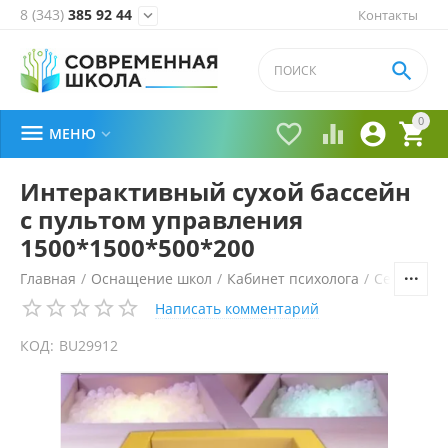
8 (343)
385 92 44
Контакты


0





МЕНЮ

Интерактивный сухой бассейн
с пультом управления
1500*1500*500*200
Главная
/
Оснащение школ
/
Кабинет психолога
/
Сенсорная
Написать комментарий
КОД:
BU29912