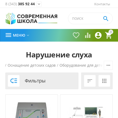
8 (343)
385 92 44
Контакты


0





МЕНЮ

Нарушение слуха
ая
/
Оснащение детских садов
/
Оборудование для детей с ОВЗ

Фильтры

