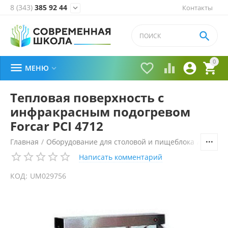
8 (343)
385 92 44
Контакты


0





МЕНЮ

Тепловая поверхность c
инфракрасным подогревом
Forcar PCI 4712
Главная
/
Оборудование для столовой и пищеблока
/
Технол
Написать комментарий
КОД:
UM029756