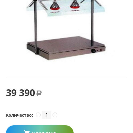
39 390
Р
Количество:
−
+