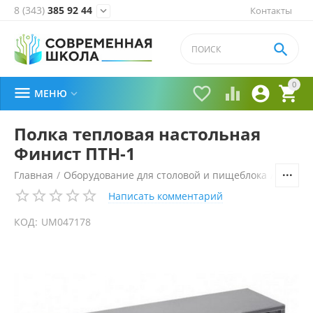
8 (343)
385 92 44
Контакты


0





МЕНЮ

Полка тепловая настольная
Финист ПТН-1
Главная
/
Оборудование для столовой и пищеблока
/
Технол
Написать комментарий
КОД:
UM047178