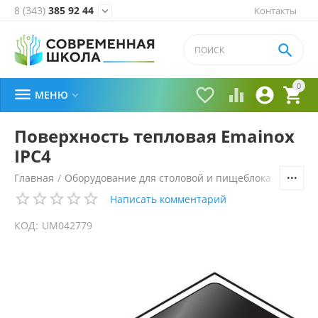
8 (343)
385 92 44
Контакты


0





МЕНЮ

Поверхность тепловая Emainox
IPC4
Главная
/
Оборудование для столовой и пищеблока
/
Технол
Написать комментарий
КОД:
UM042779