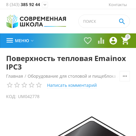
8 (343)
385 92 44
Контакты


0





МЕНЮ

Поверхность тепловая Emainox
IPC3
Главная
/
Оборудование для столовой и пищеблока
/
Технол
Написать комментарий
КОД:
UM042778