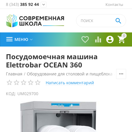
8 (343)
385 92 44
Контакты


0





МЕНЮ

Посудомоечная машина
Elettrobar OCEAN 360
Главная
/
Оборудование для столовой и пищеблока
/
Технол
Написать комментарий
КОД:
UM029700