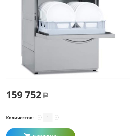
159 752
Р
Количество:
−
+