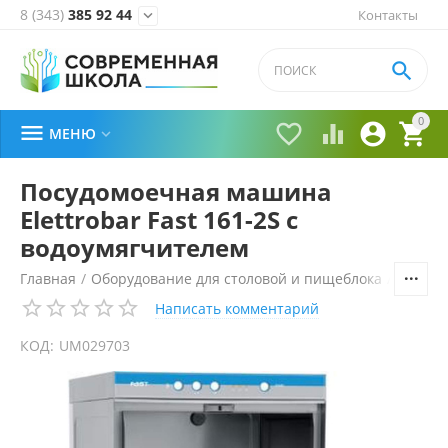
8 (343)
385 92 44
Контакты


0





МЕНЮ

Посудомоечная машина
Elettrobar Fast 161-2S с
водоумягчителем
Главная
/
Оборудование для столовой и пищеблока
/
Технол
Написать комментарий
КОД:
UM029703