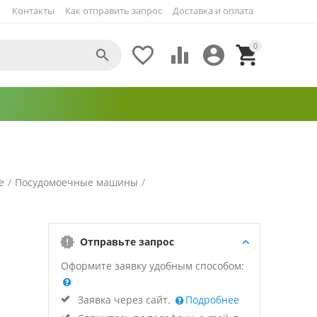
Контакты
Как отправить запрос
Доставка и оплата
0





е
/
Посудомоечные машины
/
Отправьте запрос
Оформите заявку удобным способом:
Заявка через сайт.
Подробнее