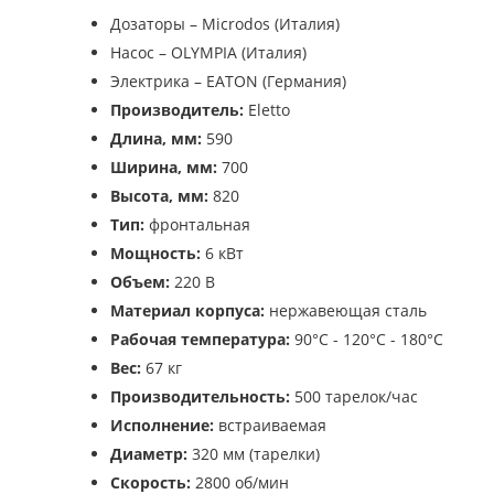
Дозаторы – Microdos (Италия)
Насос – OLYMPIA (Италия)
Электрика – EATON (Германия)
Производитель:
Eletto
Длина, мм:
590
Ширина, мм:
700
Высота, мм:
820
Тип:
фронтальная
Мощность:
6 кВт
Объем:
220 В
Материал корпуса:
нержавеющая сталь
Рабочая температура:
90°C - 120°C - 180°C
Вес:
67 кг
Производительность:
500 тарелок/час
Исполнение:
встраиваемая
Диаметр:
320 мм (тарелки)
Скорость:
2800 об/мин