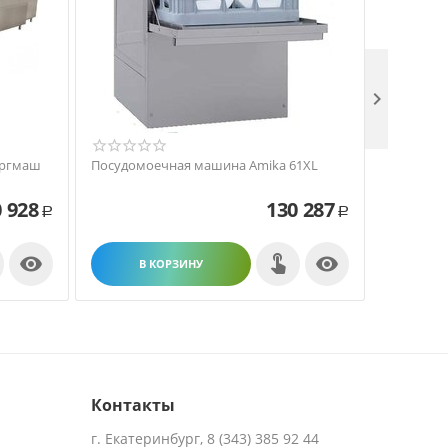

оргмаш
Посудомоечная машина Amika 61XL
Посудомо
 928
130 287
Р
Р


В КОРЗИНУ
В
Контакты
г. Екатеринбург, 8 (343) 385 92 44