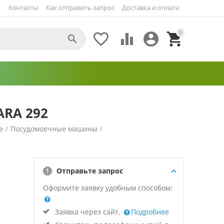
Контакты
Как отправить запрос
Доставка и оплата
0





ARA 292
е
/
Посудомоечные машины
/
Отправьте запрос
Оформите заявку удобным способом:
Заявка через сайт.
Подробнее