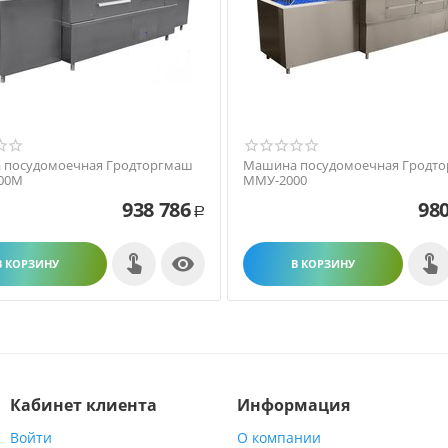
 посудомоечная Гродторгмаш
Машина посудомоечная Гродт
00M
ММУ-2000
938 786
980
Р

В КОРЗИНУ
В КОРЗИНУ
Кабинет клиента
Информация
Войти
О компании