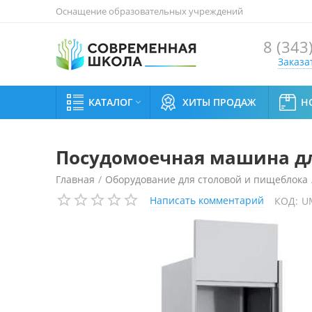
Оснащение образовательных учреждений
8 (343
Заказа
КАТАЛОГ
ХИТЫ ПРОДАЖ
Н

Посудомоечная машина для
Главная
/
Оборудование для столовой и пищеблока
Написать комментарий
КОД:
U
Посудомоечная машина для мойки котлов Elettrobar