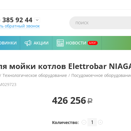
)
385 92 44

ть обратный звонок
ОВИНКИ
АКЦИИ
НОВОСТИ
БЛОГ
 мойки котлов Elettrobar NIAG
/
Технологическое оборудование
/
Посудомоечное оборудовани
M029723
 NIAGARA 292
426 256
Р
Количество:
−
+