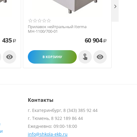

Прилавок нейтральный Iterma
Прилавок
МН-1100/700-01
МН-1200/
 435
60 904
Р
Р


В КОРЗИНУ
В
Контакты
г. Екатеринбург, 8 (343) 385 92 44
г. Тюмень, 8 922 189 86 44
е
Ежедневно: 09:00-18:00
ти
info@shkola-ekb.ru