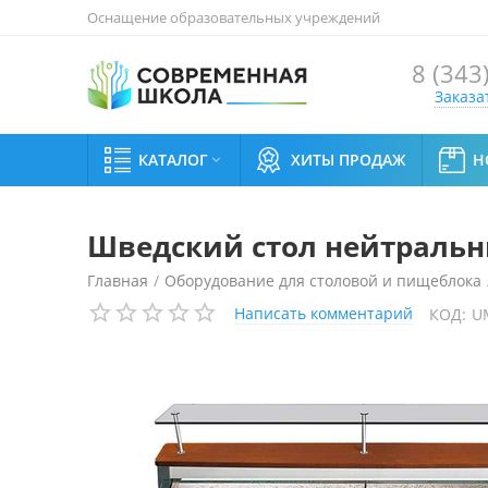
Оснащение образовательных учреждений
8 (343
Заказа
КАТАЛОГ
ХИТЫ ПРОДАЖ
Н

Шведский стол нейтральны
Главная
/
Оборудование для столовой и пищеблока
Написать комментарий
КОД:
U
Шведский стол нейтральный Enofrigo TANGO MAXI L