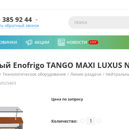
)
385 92 44

ть обратный звонок
ОВИНКИ
АКЦИИ
НОВОСТИ
БЛОГ
й Enofrigo TANGO MAXI LUXUS N
/
Технологическое оборудование
/
Линии раздачи
/
Нейтральн
M029469
UXUS NE 1400
Цена по запросу
Количество:
−
+