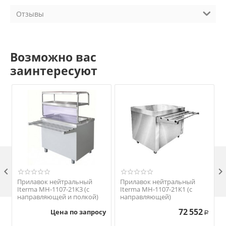
Отзывы
Возможно вас
заинтересуют

Прилавок нейтральный
Прилавок нейтральный
Iterma МН-1107-21К3 (с
Iterma МН-1107-21К1 (с
направляющей и полкой)
направляющей)
72 552
Цена по запросу
Р