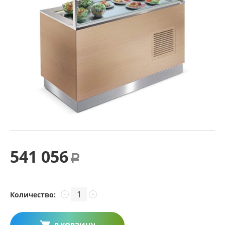
541 056
Р
Количество:
−
+