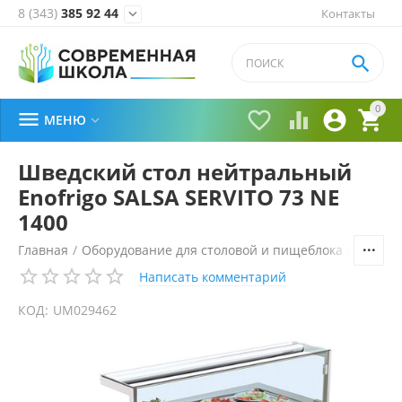
8 (343)
385 92 44
Контакты


0





МЕНЮ

Шведский стол нейтральный
Enofrigo SALSA SERVITO 73 NE
1400
Главная
/
Оборудование для столовой и пищеблока
/
Технол
Написать комментарий
КОД:
UM029462