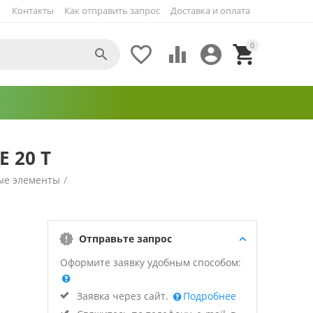
Контакты
Как отправить запрос
Доставка и оплата
0





E 20 Т
ые элементы
/
Отправьте запрос
Оформите заявку удобным способом:
Заявка через сайт.
Подробнее