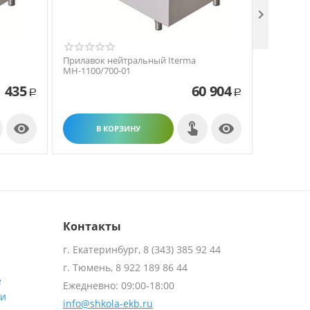

Прилавок нейтральный Iterma
Прилавок
МН-1100/700-01
МН-1200/
 435
60 904
Р
Р


В КОРЗИНУ
В
Контакты
г. Екатеринбург, 8 (343) 385 92 44
г. Тюмень, 8 922 189 86 44
е
Ежедневно: 09:00-18:00
ти
info@shkola-ekb.ru