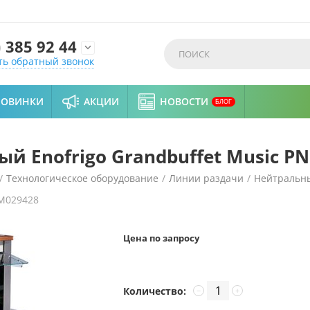
)
385 92 44

ть обратный звонок
НОВИНКИ
АКЦИИ
НОВОСТИ
БЛОГ
 Enofrigo Grandbuffet Music PN
/
Технологическое оборудование
/
Линии раздачи
/
Нейтральн
M029428
sic PNE 20 Т
Цена по запросу
Количество:
−
+