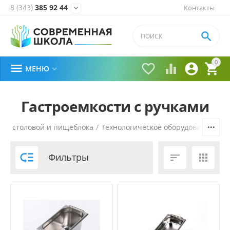
8 (343)
385 92 44
Контакты


0





МЕНЮ

Гастроемкости с ручками
для столовой и пищеблока
/
Технологическое оборудование
/
Ку

Фильтры

