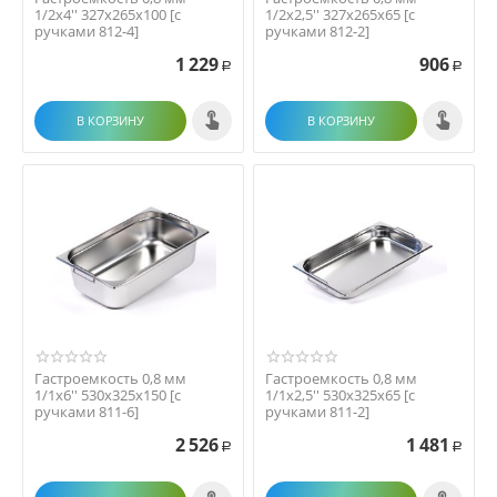
1/2х4'' 327х265х100 [с
1/2х2,5'' 327х265х65 [с
ручками 812-4]
ручками 812-2]
1 229
906
Р
Р
В КОРЗИНУ
В КОРЗИНУ
Гастроемкость 0,8 мм
Гастроемкость 0,8 мм
1/1х6'' 530х325х150 [с
1/1х2,5'' 530х325х65 [с
ручками 811-6]
ручками 811-2]
2 526
1 481
Р
Р