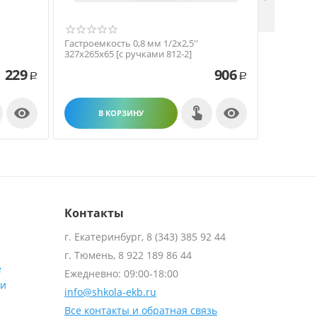
Гастроемкость 0,8 мм 1/2х2,5''
Гастроемк
327х265х65 [с ручками 812-2]
530х325х1
1 229
906
Р
Р


В КОРЗИНУ
В
Контакты
г. Екатеринбург, 8 (343) 385 92 44
г. Тюмень, 8 922 189 86 44
е
Ежедневно: 09:00-18:00
ти
info@shkola-ekb.ru
Все контакты и обратная связь