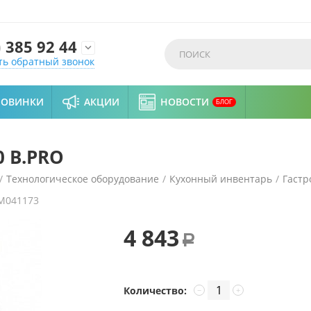
)
385 92 44

ть обратный звонок
НОВИНКИ
АКЦИИ
НОВОСТИ
БЛОГ
0 B.PRO
/
Технологическое оборудование
/
Кухонный инвентарь
/
Гастр
M041173
4 843
Р
Количество:
−
+