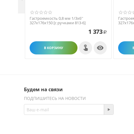
Гастроемкость 0,8 мм 1/3х6''
Гастроем
327х176х150 [с ручками 813-6]
327х176х
1 373
Р

В КОРЗИНУ
Будем на связи
ПОДПИШИТЕСЬ НА НОВОСТИ