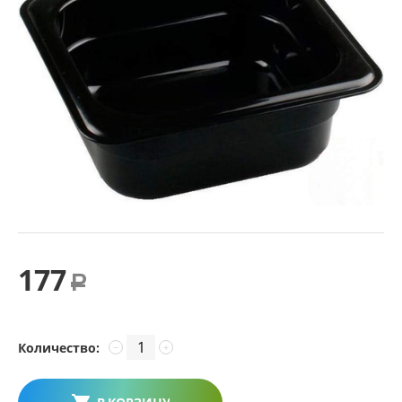
177
Р
Количество:
−
+