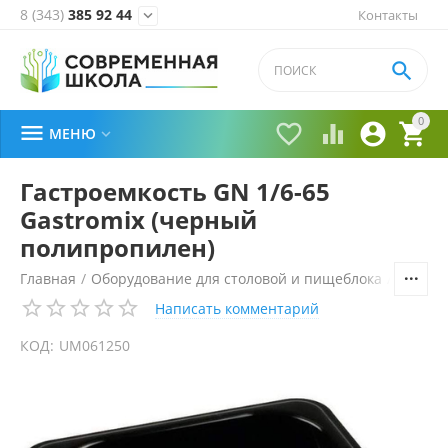
8 (343)
385 92 44
Контакты


0





МЕНЮ

Гастроемкость GN 1/6-65
Gastromix (черный
полипропилен)
Главная
/
Оборудование для столовой и пищеблока
/
Технол
Написать комментарий
КОД:
UM061250