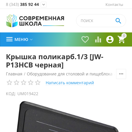
8 (343)
385 92 44
Контакты


0





МЕНЮ

Крышка поликарб.1/3 [JW-
P13HCB черная]
Главная
/
Оборудование для столовой и пищеблока
/
Технол
Написать комментарий
КОД:
UM019422