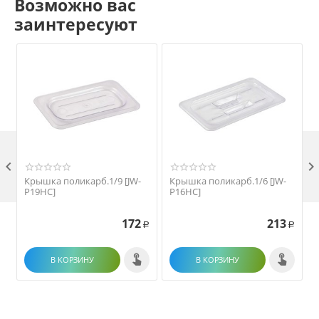
Возможно вас
заинтересуют

Крышка поликарб.1/9 [JW-
Крышка поликарб.1/6 [JW-
P19HC]
P16HC]
172
213
Р
Р
В КОРЗИНУ
В КОРЗИНУ