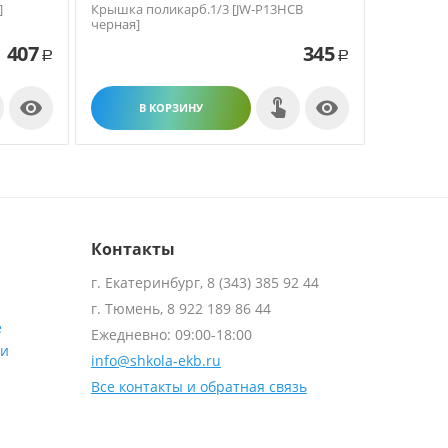
]
Крышка поликарб.1/3 [JW-P13HCB
Крышка п
черная]
черная]
407
345
Р
Р


В КОРЗИНУ
В
Контакты
г. Екатеринбург, 8 (343) 385 92 44
г. Тюмень, 8 922 189 86 44
е
Ежедневно: 09:00-18:00
ти
info@shkola-ekb.ru
Все контакты и обратная связь