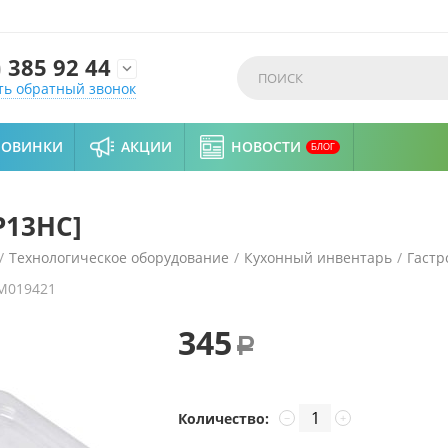
)
385 92 44

ть обратный звонок
НОВИНКИ
АКЦИИ
НОВОСТИ
БЛОГ
P13HC]
/
Технологическое оборудование
/
Кухонный инвентарь
/
Гастр
M019421
345
Р
Количество:
−
+