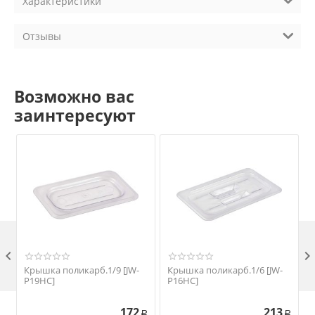
Характеристики
Отзывы
Возможно вас
заинтересуют

Крышка поликарб.1/9 [JW-
Крышка поликарб.1/6 [JW-
P19HC]
P16HC]
172
213
Р
Р