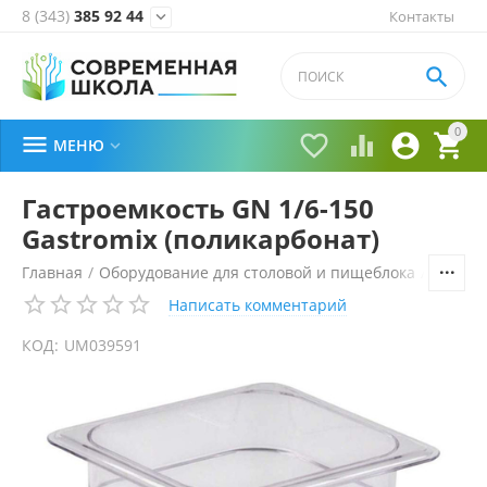
8 (343)
385 92 44
Контакты


0





МЕНЮ

Гастроемкость GN 1/6-150
Gastromix (поликарбонат)
Главная
/
Оборудование для столовой и пищеблока
/
Технол
Написать комментарий
КОД:
UM039591