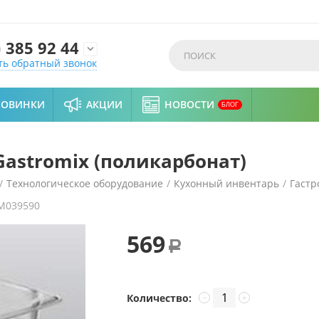
)
385 92 44

ть обратный звонок
НОВИНКИ
АКЦИИ
НОВОСТИ
БЛОГ
Gastromix (поликарбонат)
/
Технологическое оборудование
/
Кухонный инвентарь
/
Гастр
M039590
569
Р
Количество:
−
+