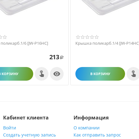
поликарб.1/6 [JW-P16HC]
Крышка поликарб.1/4 [JW-P14HC
213
Р

В КОРЗИНУ
В КОРЗИНУ
Кабинет клиента
Информация
Войти
О компании
Создать учетную запись
Как отправить запрос