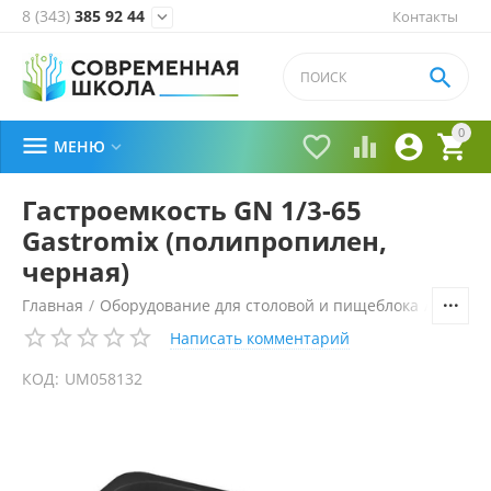
8 (343)
385 92 44
Контакты


0





МЕНЮ

Гастроемкость GN 1/3-65
Gastromix (полипропилен,
черная)
Главная
/
Оборудование для столовой и пищеблока
/
Технол
Написать комментарий
КОД:
UM058132