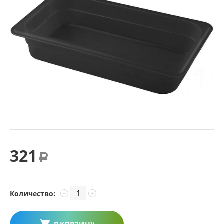
321
Р
Количество:
−
+