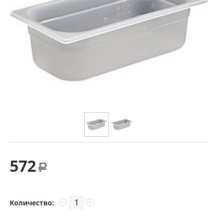
572
Р
Количество:
−
+