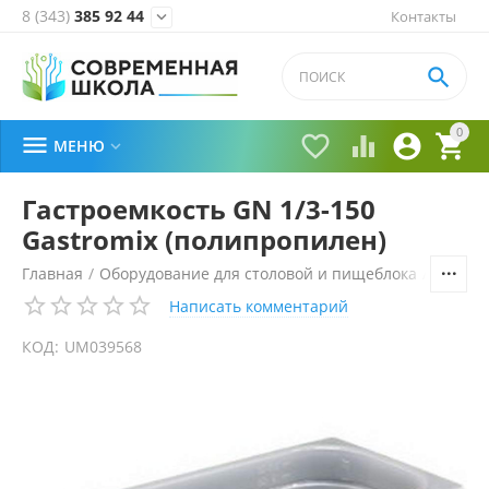
8 (343)
385 92 44
Контакты


0





МЕНЮ

Гастроемкость GN 1/3-150
Gastromix (полипропилен)
Главная
/
Оборудование для столовой и пищеблока
/
Технол
Написать комментарий
КОД:
UM039568