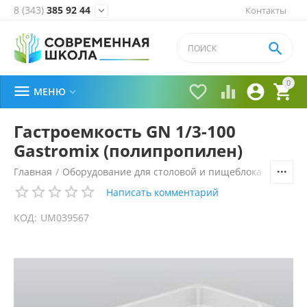
8 (343)
385 92 44
Контакты


0





МЕНЮ

Гастроемкость GN 1/3-100
Gastromix (полипропилен)
Главная
/
Оборудование для столовой и пищеблока
/
Технол
Написать комментарий
КОД:
UM039567