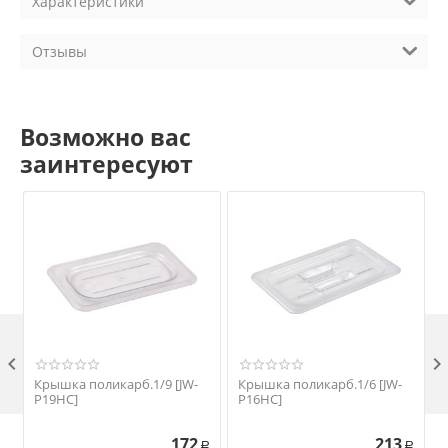
Характеристики
Отзывы
Возможно вас
заинтересуют

Крышка поликарб.1/9 [JW-
Крышка поликарб.1/6 [JW-
P19HC]
P16HC]
172
213
Р
Р