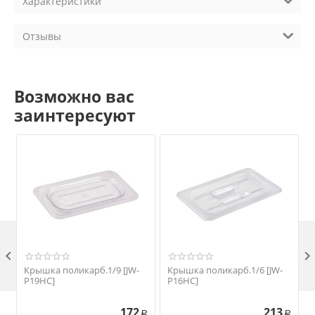
Характеристики
Отзывы
Возможно вас
заинтересуют

Крышка поликарб.1/9 [JW-
Крышка поликарб.1/6 [JW-
P19HC]
P16HC]
172
213
Р
Р