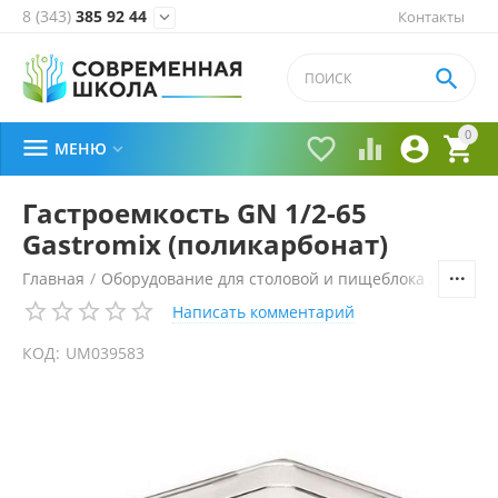
8 (343)
385 92 44
Контакты


0





МЕНЮ

Гастроемкость GN 1/2-65
Gastromix (поликарбонат)
Главная
/
Оборудование для столовой и пищеблока
/
Технол
Написать комментарий
КОД:
UM039583