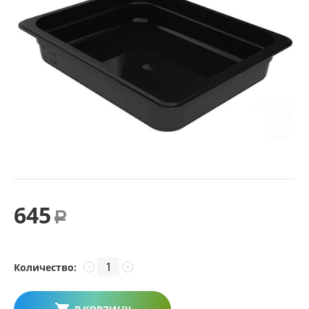
645
Р
Количество:
−
+