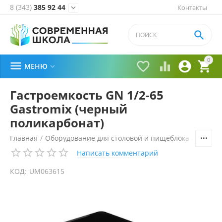
8 (343)
385 92 44
Контакты


0





МЕНЮ

Гастроемкость GN 1/2-65
Gastromix (черный
поликарбонат)
Главная
/
Оборудование для столовой и пищеблока
/
Технол
Написать комментарий
КОД:
UM063615