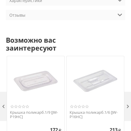
Характеристики
Отзывы
Возможно вас
заинтересуют

Крышка поликарб.1/9 [JW-
Крышка поликарб.1/6 [JW-
P19HC]
P16HC]
172
213
Р
Р