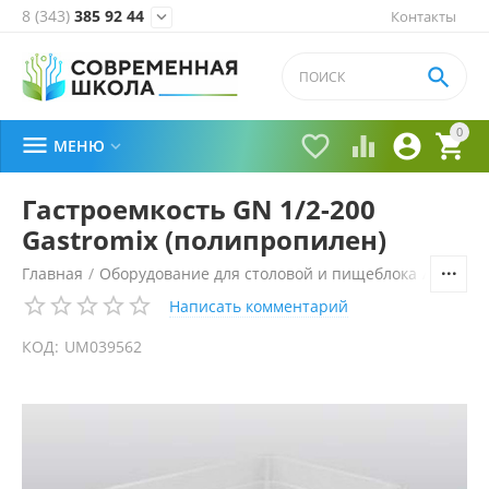
8 (343)
385 92 44
Контакты


0





МЕНЮ

Гастроемкость GN 1/2-200
Gastromix (полипропилен)
Главная
/
Оборудование для столовой и пищеблока
/
Технол
Написать комментарий
КОД:
UM039562