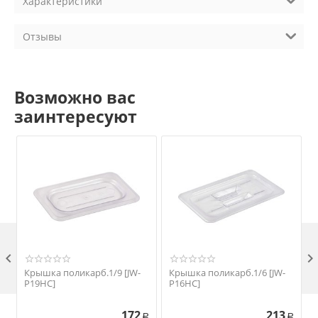
Характеристики
Отзывы
Возможно вас
заинтересуют

Крышка поликарб.1/9 [JW-
Крышка поликарб.1/6 [JW-
P19HC]
P16HC]
172
213
Р
Р