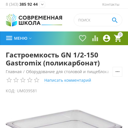
8 (343)
385 92 44
Контакты


0





МЕНЮ

Гастроемкость GN 1/2-150
Gastromix (поликарбонат)
Главная
/
Оборудование для столовой и пищеблока
/
Технол
Написать комментарий
КОД:
UM039581