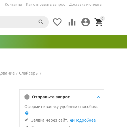
Контакты
Как отправить запрос
Доставка и оплата
0





дование
/
Слайсеры
/
Отправьте запрос
Оформите заявку удобным способом:
Заявка через сайт.
Подробнее