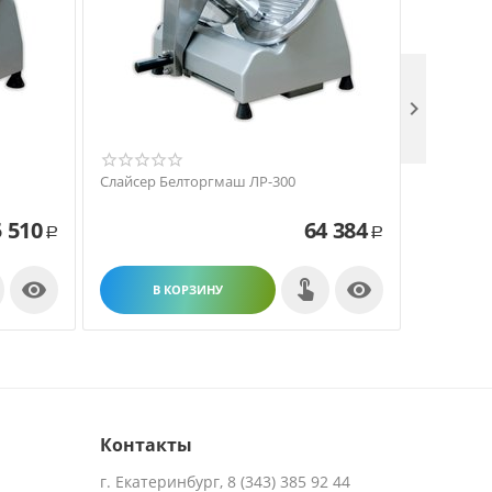

Слайсер Белторгмаш ЛР-300
Пресс для
 510
64 384
Р
Р


В КОРЗИНУ
В
Контакты
г. Екатеринбург, 8 (343) 385 92 44