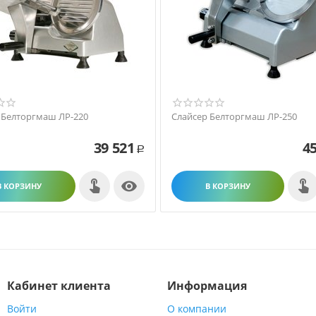
 Белторгмаш ЛР-220
Слайсер Белторгмаш ЛР-250
39 521
45
Р

В КОРЗИНУ
В КОРЗИНУ
Кабинет клиента
Информация
Войти
О компании