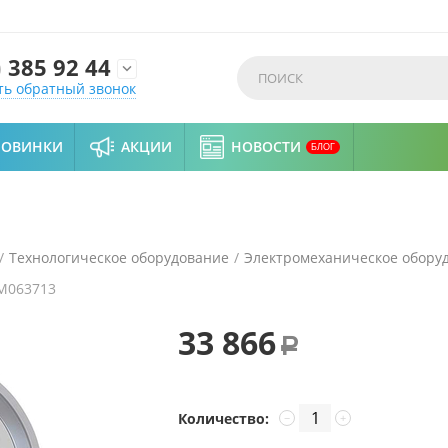
)
385 92 44

ть обратный звонок
НОВИНКИ
АКЦИИ
НОВОСТИ
БЛОГ
/
Технологическое оборудование
/
Электромеханическое обору
M063713
33 866
Р
Количество:
−
+