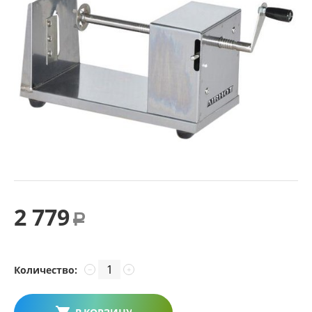
2 779
Р
Количество:
−
+