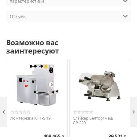
Характеристики
Отзывы
Возможно вас
заинтересуют

Ломтерезка KT F-S 19
Слайсер Белторгмаш
ЛР-220
408 465
39 521
Р
Р