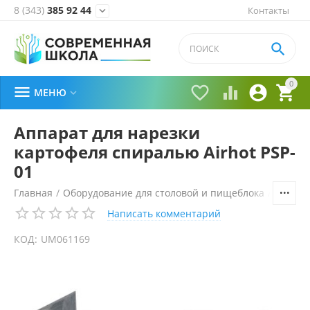
8 (343)
385 92 44
Контакты


0





МЕНЮ

Аппарат для нарезки
картофеля спиралью Airhot PSP-
01
Главная
/
Оборудование для столовой и пищеблока
/
Технол
Написать комментарий
КОД:
UM061169