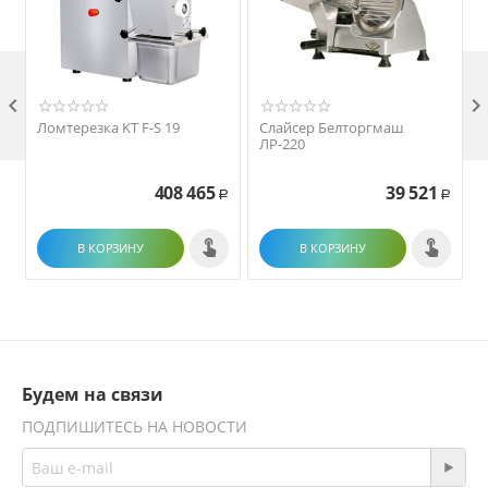

Ломтерезка KT F-S 19
Слайсер Белторгмаш
ЛР-220
408 465
39 521
Р
Р
В КОРЗИНУ
В КОРЗИНУ
Будем на связи
ПОДПИШИТЕСЬ НА НОВОСТИ