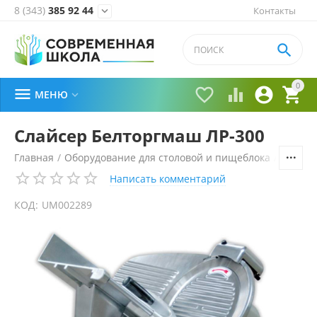
8 (343)
385 92 44
Контакты


0





МЕНЮ

Слайсер Белторгмаш ЛР-300
Главная
/
Оборудование для столовой и пищеблока
/
Технол
Написать комментарий
КОД:
UM002289