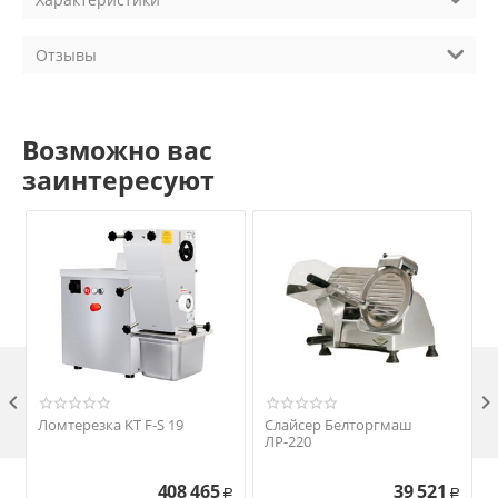
Отзывы
Возможно вас
заинтересуют

Ломтерезка KT F-S 19
Слайсер Белторгмаш
ЛР-220
408 465
39 521
Р
Р