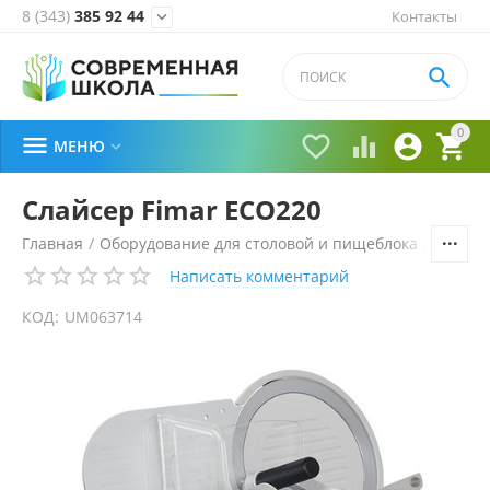
8 (343)
385 92 44
Контакты


0





МЕНЮ

Слайсер Fimar ECO220
Главная
/
Оборудование для столовой и пищеблока
/
Технол
Написать комментарий
КОД:
UM063714