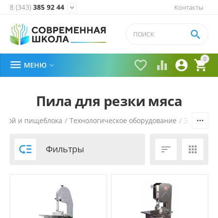
8 (343)
385 92 44
Контакты


0





МЕНЮ

Пила для резки мяса
ловой и пищеблока
/
Технологическое оборудование
/
Электром

Фильтры

