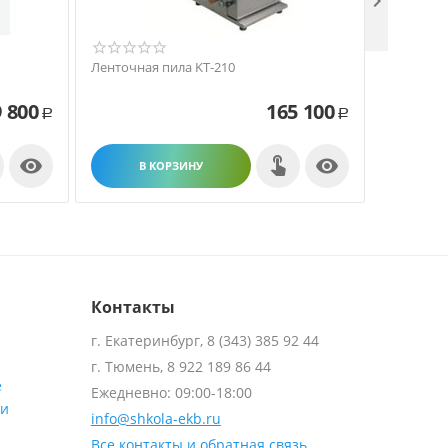

Ленточная пила KT-210
Ленточна
9 800
165 100
Р
Р


В КОРЗИНУ
В
Контакты
г. Екатеринбург, 8 (343) 385 92 44
г. Тюмень, 8 922 189 86 44
е
Ежедневно: 09:00-18:00
ти
info@shkola-ekb.ru
Все контакты и обратная связь