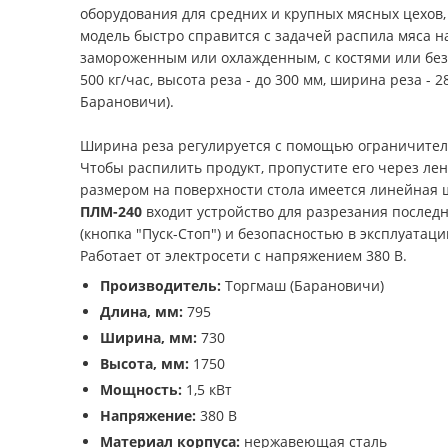
оборудования для средних и крупных мясных цехов
модель быстро справится с задачей распила мяса 
замороженным или охлажденным, с костями или без
500 кг/час, высота реза - до 300 мм, ширина реза - 
Барановичи).
Ширина реза регулируется с помощью ограничителя
Чтобы распилить продукт, пропустите его через ле
размером на поверхности стола имеется линейная 
ПЛМ-240
входит устройство для разрезания послед
(кнопка "Пуск-Стоп") и безопасностью в эксплуатац
Работает от электросети с напряжением 380 В.
Производитель:
Торгмаш (Барановичи)
Длина, мм:
795
Ширина, мм:
730
Высота, мм:
1750
Мощность:
1,5 кВт
Напряжение:
380 В
Материал корпуса:
нержавеющая сталь