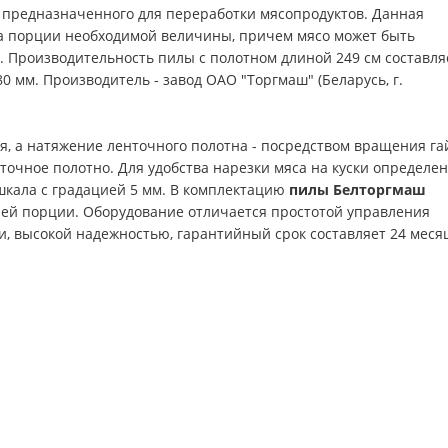
, предназначенного для переработки мясопродуктов. Данная
на порции необходимой величины, причем мясо может быть
. Производительность пилы с полотном длиной 249 см составля
280 мм. Производитель - завод ОАО "Торгмаш" (Беларусь, г.
, а натяжение ленточного полотна - посредством вращения га
нточное полотно. Для удобства нарезки мяса на куски определе
шкала с градацией 5 мм. В комплектацию
пилы Белторгмаш
ней порции. Оборудование отличается простотой управления
ии, высокой надежностью, гарантийный срок составляет 24 меся