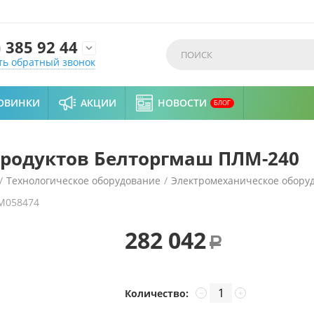
)
385 92 44

ть обратный звонок
ОВИНКИ
АКЦИИ
НОВОСТИ
БЛОГ
продуктов Белторгмаш ПЛМ-240
/
Технологическое оборудование
/
Электромеханическое обору
M058474
М-240
282 042
Р
Количество:
−
+