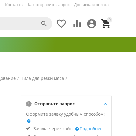
Контакты
Как отправить запрос
Доставка и оплата
0





дование
/
Пила для резки мяса
/
Отправьте запрос
Оформите заявку удобным способом:
Заявка через сайт.
Подробнее