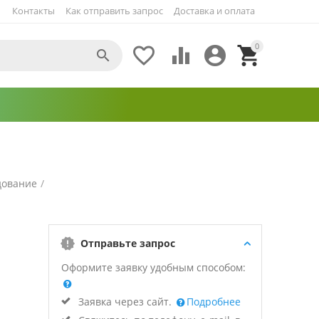
Контакты
Как отправить запрос
Доставка и оплата
0





дование
/
Отправьте запрос
Оформите заявку удобным способом:
Заявка через сайт.
Подробнее