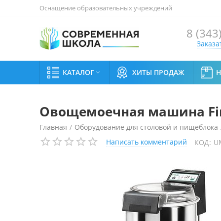
Оснащение образовательных учреждений
8 (343
Заказа
КАТАЛОГ
ХИТЫ ПРОДАЖ

Овощемоечная машина Fi
Главная
/
Оборудование для столовой и пищеблока
Написать комментарий
КОД:
U
Машины для очистки и протирки овощей
/
Овощемо