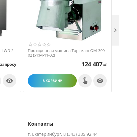

x LWD-2
Протирочная машина Торгмаш ОМ-300-
Протиро
02 (УКМ-11-02)
ОМ-350М
124 407
 запросу
Р


В КОРЗИНУ
В
Контакты
г. Екатеринбург, 8 (343) 385 92 44