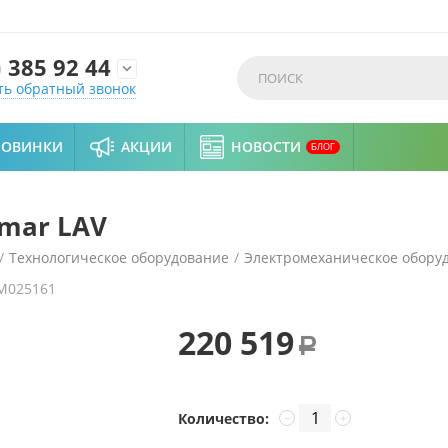
)
385 92 44

ть обратный звонок
НОВИНКИ
АКЦИИ
НОВОСТИ
БЛОГ
mar LAV
/
Технологическое оборудование
/
Электромеханическое обору
M025161
ечная машина Fimar LAV
220 519
Р
Количество:
−
+