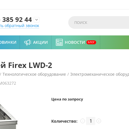
)
385 92 44

ть обратный звонок
ОВИНКИ
АКЦИИ
НОВОСТИ
БЛОГ
 Firex LWD-2
/
Технологическое оборудование
/
Электромеханическое обору
M063272
для мойки овощей Firex LWD-2
Цена по запросу
Количество:
−
+