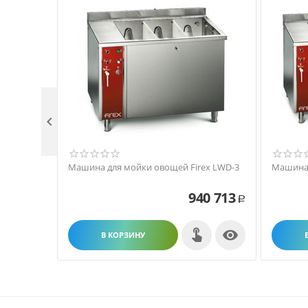

Машина для мойки овощей Firex LWD-3
Машина 
940 713
Р

В КОРЗИНУ