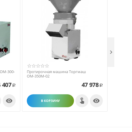

ОМ-300-
Протирочная машина Торгмаш
Картофел
ОМ-350М-02
 407
47 978
Р
Р


В КОРЗИНУ
В