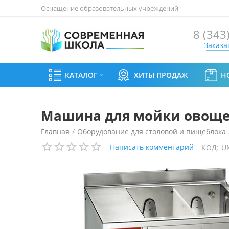
Оснащение образовательных учреждений
8 (343
Заказа
КАТАЛОГ
ХИТЫ ПРОДАЖ
Н

Машина для мойки овощей
Главная
/
Оборудование для столовой и пищеблока
Написать комментарий
КОД:
U
Машины для очистки и протирки овощей
/
Машина 