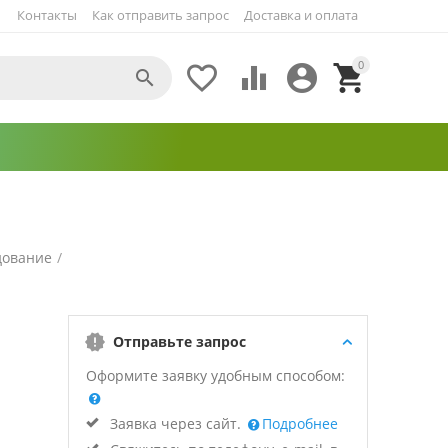
Контакты
Как отправить запрос
Доставка и оплата
0





дование
/
Отправьте запрос
Оформите заявку удобным способом:
Заявка через сайт.
Подробнее