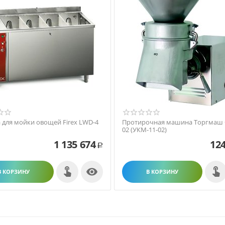
для мойки овощей Firex LWD-4
Протирочная машина Торгмаш 
02 (УКМ-11-02)
1 135 674
124
Р

В КОРЗИНУ
В КОРЗИНУ