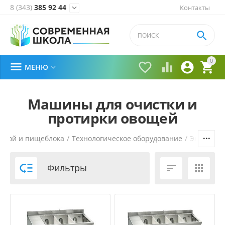
8 (343)
385 92 44
Контакты


0





МЕНЮ

Машины для очистки и
протирки овощей
ловой и пищеблока
/
Технологическое оборудование
/
Электром

Фильтры

