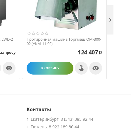

x LWD-2
Протирочная машина Торгмаш ОМ-300-
Протиро
02 (УКМ-11-02)
ОМ-350М
124 407
 запросу
Р


В КОРЗИНУ
В
Контакты
г. Екатеринбург, 8 (343) 385 92 44
г. Тюмень, 8 922 189 86 44