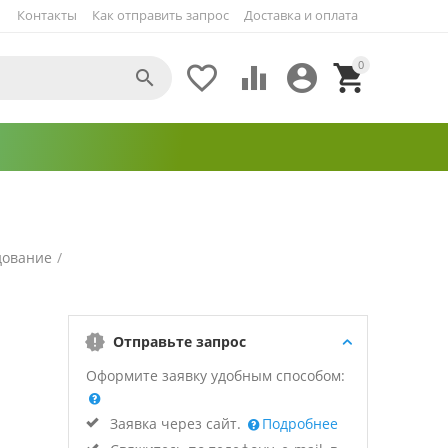
Контакты
Как отправить запрос
Доставка и оплата
0





дование
/
Отправьте запрос
Оформите заявку удобным способом:
Заявка через сайт.
Подробнее