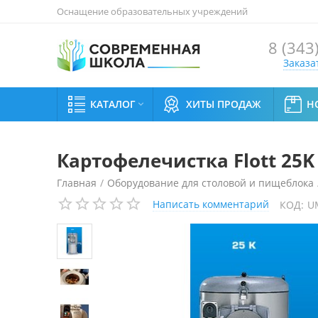
Оснащение образовательных учреждений
8 (343
Заказа
КАТАЛОГ
ХИТЫ ПРОДАЖ
Н

Картофелечистка Flott 25K
Главная
/
Оборудование для столовой и пищеблока
Написать комментарий
КОД:
U
Машины для очистки и протирки овощей
/
Картофел