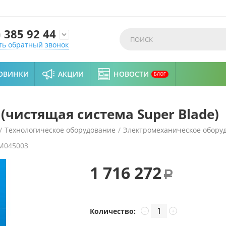
)
385 92 44

ть обратный звонок
ОВИНКИ
АКЦИИ
НОВОСТИ
БЛОГ
 (чистящая система Super Blade)
/
Технологическое оборудование
/
Электромеханическое обору
M045003
ечистка Flott 25K (чистящая система Super Blade)
1 716 272
Р
Количество:
−
+