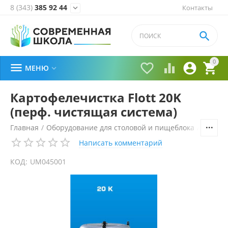
8 (343)
385 92 44
Контакты


0





МЕНЮ

Картофелечистка Flott 20K
(перф. чистящая система)
Главная
/
Оборудование для столовой и пищеблока
/
Технол
Написать комментарий
КОД:
UM045001