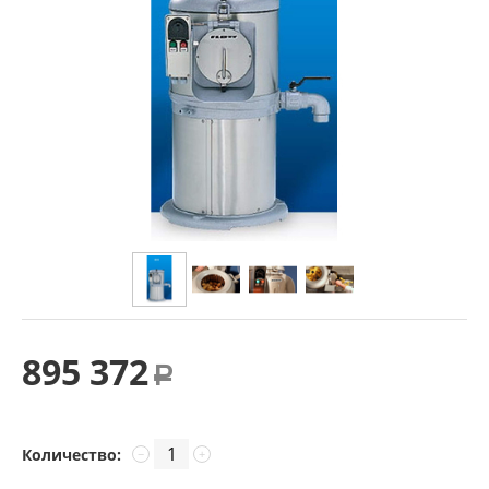
895 372
Р
Количество:
−
+