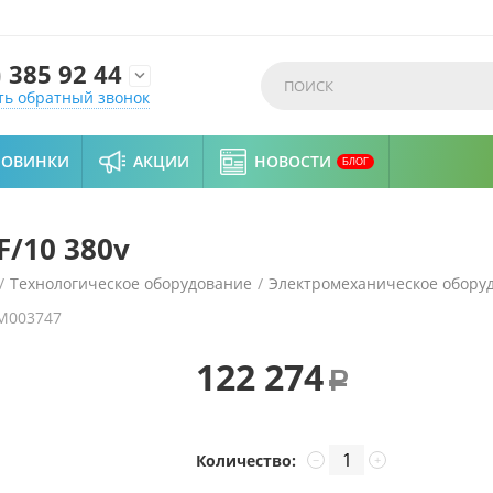
)
385 92 44

ть обратный звонок
НОВИНКИ
АКЦИИ
НОВОСТИ
БЛОГ
F/10 380v
/
Технологическое оборудование
/
Электромеханическое обору
M003747
ечистка Fimar PPF/10 380v
122 274
Р
Количество:
−
+