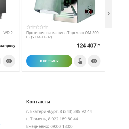

x LWD-2
Протирочная машина Торгмаш ОМ-300-
Протиро
02 (УКМ-11-02)
ОМ-350М
124 407
 запросу
Р


В КОРЗИНУ
В
Контакты
г. Екатеринбург, 8 (343) 385 92 44
г. Тюмень, 8 922 189 86 44
е
Ежедневно: 09:00-18:00