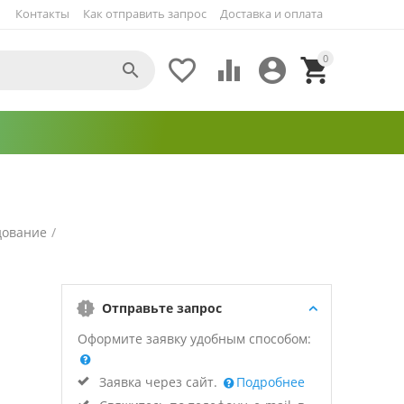
Контакты
Как отправить запрос
Доставка и оплата
0





дование
/
Отправьте запрос
Оформите заявку удобным способом:
Заявка через сайт.
Подробнее