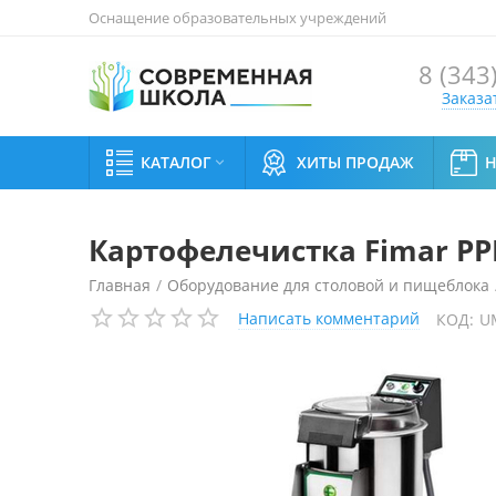
Оснащение образовательных учреждений
8 (343
Заказа
КАТАЛОГ
ХИТЫ ПРОДАЖ

Картофелечистка Fimar PP
Главная
/
Оборудование для столовой и пищеблока
Написать комментарий
КОД:
U
Машины для очистки и протирки овощей
/
Картофел