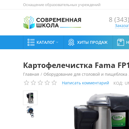
Оснащение образовательных учреждений
8 (343
Заказа
КАТАЛОГ
ХИТЫ ПРОДАЖ

Картофелечистка Fama FP
Главная
/
Оборудование для столовой и пищеблока
Написать комментарий
КОД:
U
Машины для очистки и протирки овощей
/
Картофе