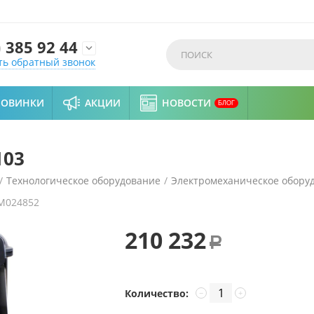
)
385 92 44

ть обратный звонок
НОВИНКИ
АКЦИИ
НОВОСТИ
БЛОГ
103
/
Технологическое оборудование
/
Электромеханическое обору
M024852
лечистка Fama FP103
210 232
Р
Количество:
−
+