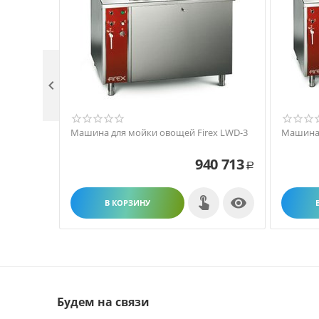

Машина для мойки овощей Firex LWD-3
Машина 
940 713
Р

В КОРЗИНУ
Будем на связи