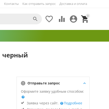
Контакты
Как отправить запрос
Доставка и оплата
0





1 черный
Отправьте запрос
Оформите заявку удобным способом:
Заявка через сайт.
Подробнее