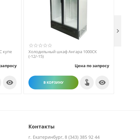

С купе
Холодильный шкаф Ангара 1000СК
Холодиль
(-12/-15)
(-12/-15)
 запросу
Цена по запросу


В КОРЗИНУ
В
Контакты
г. Екатеринбург, 8 (343) 385 92 44