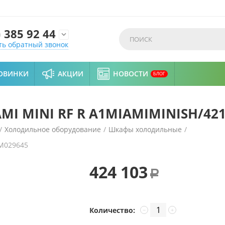
)
385 92 44

ть обратный звонок
ОВИНКИ
АКЦИИ
НОВОСТИ
БЛОГ
MI MINI RF R A1MIAMIMINISH/42
/
Холодильное оборудование
/
Шкафы холодильные
/
M029645
ISH/421 черный
424 103
Р
Количество:
−
+