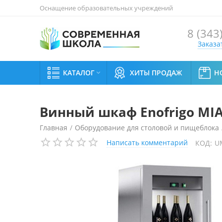
Оснащение образовательных учреждений
8 (343
Заказа
КАТАЛОГ
ХИТЫ ПРОДАЖ
Н

Винный шкаф Enofrigo MIA
Главная
/
Оборудование для столовой и пищеблока
Написать комментарий
КОД:
U
Винный шкаф Enofrigo MIAMI MINI RF R A1MIAMIMIN