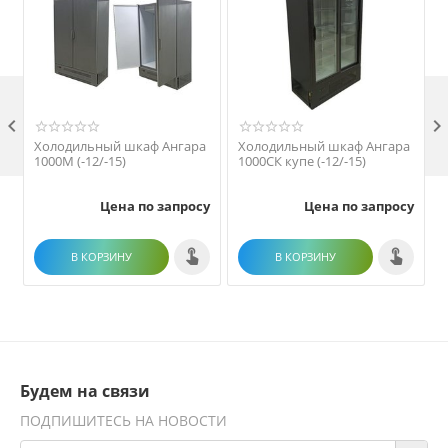

Холодильный шкаф Ангара
Холодильный шкаф Ангара
1000М (-12/-15)
1000СК купе (-12/-15)
1
Цена по запросу
Цена по запросу
В КОРЗИНУ
В КОРЗИНУ
Будем на связи
ПОДПИШИТЕСЬ НА НОВОСТИ