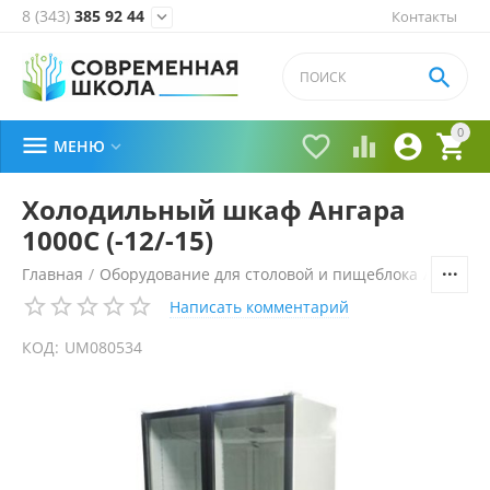
8 (343)
385 92 44
Контакты


0





МЕНЮ

Холодильный шкаф Ангара
1000С (-12/-15)
Главная
/
Оборудование для столовой и пищеблока
/
Холоди
Написать комментарий
КОД:
UM080534