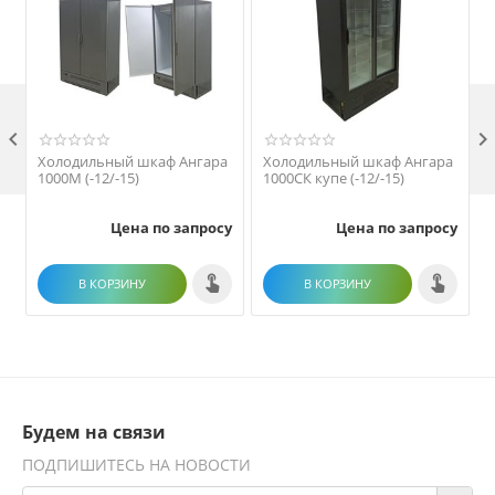

Холодильный шкаф Ангара
Холодильный шкаф Ангара
1000М (-12/-15)
1000СК купе (-12/-15)
1
Цена по запросу
Цена по запросу
В КОРЗИНУ
В КОРЗИНУ
Будем на связи
ПОДПИШИТЕСЬ НА НОВОСТИ