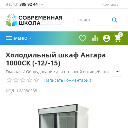
8 (343)
385 92 44
Контакты


0





МЕНЮ

Холодильный шкаф Ангара
1000СК (-12/-15)
Главная
/
Оборудование для столовой и пищеблока
/
Холоди
Написать комментарий
КОД:
UM080538